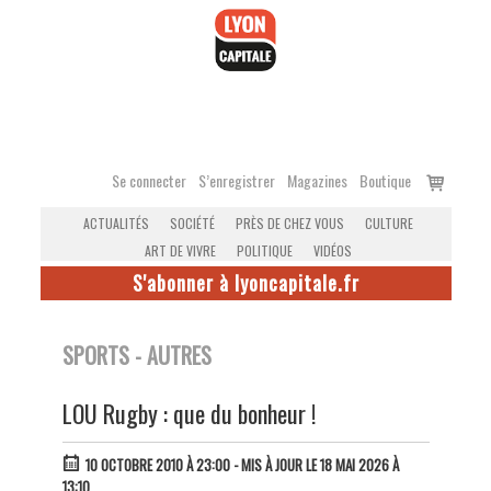
Accéder
au
contenu
Voir
Se connecter
S’enregistrer
Magazines
Boutique
le
ACTUALITÉS
SOCIÉTÉ
PRÈS DE CHEZ VOUS
CULTURE
panier
ART DE VIVRE
POLITIQUE
VIDÉOS
S'abonner à lyoncapitale.fr
SPORTS - AUTRES
LOU Rugby : que du bonheur !
10 OCTOBRE 2010 À 23:00
- MIS À JOUR LE 18 MAI 2026 À
13:10