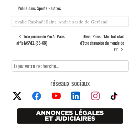
Publié dans
Sports - autres
ovalie
Raphaël Saint-André
stade de Gerland
1ère journée de Pro A : Paris
Olivier Panis : "Mon but était
gifle l'ASVEL (85-68)
d'être champion du monde de
F1"
réseaux sociaux