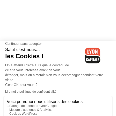
Contactez-nous
-
Mentions légales
-
CGV
-
Politique de
confidentialité
-
Gestion des cookies
-
Lyon Capitale TV
-
Archives
Lyon Capitale