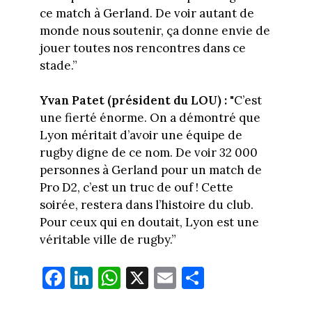
ce match à Gerland. De voir autant de
monde nous soutenir, ça donne envie de
jouer toutes nos rencontres dans ce
stade.”
Yvan Patet (président du LOU) :
"C’est
une fierté énorme. On a démontré que
Lyon méritait d’avoir une équipe de
rugby digne de ce nom. De voir 32 000
personnes à Gerland pour un match de
Pro D2, c’est un truc de ouf ! Cette
soirée, restera dans l’histoire du club.
Pour ceux qui en doutait, Lyon est une
véritable ville de rugby.”
Fa
Li
W
X
E
Pa
ce
nk
ha
m
rt