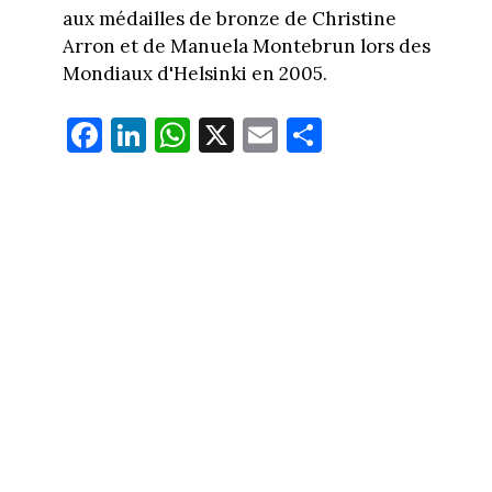
aux médailles de bronze de Christine
Arron et de Manuela Montebrun lors des
Mondiaux d'Helsinki en 2005.
Fa
Li
W
X
E
Pa
ce
nk
ha
m
rt
bo
ed
ts
ail
ag
ok
In
Ap
er
p