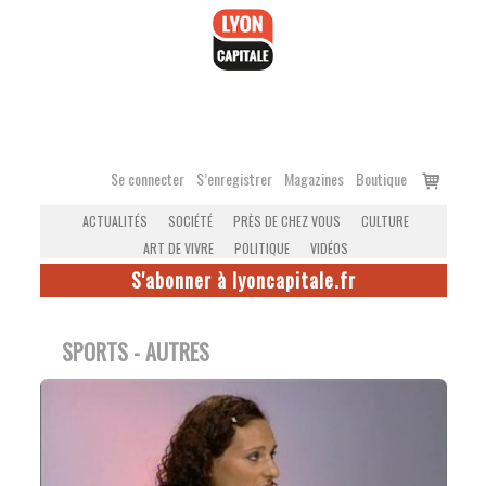
Accéder
au
contenu
Voir
Se connecter
S’enregistrer
Magazines
Boutique
le
ACTUALITÉS
SOCIÉTÉ
PRÈS DE CHEZ VOUS
CULTURE
panier
ART DE VIVRE
POLITIQUE
VIDÉOS
S'abonner à lyoncapitale.fr
SPORTS - AUTRES