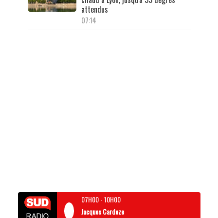
attendus
07:14
07H00
-
10H00
Jacques Cardoze