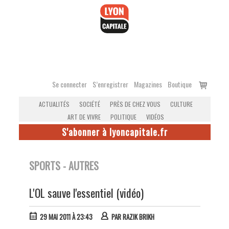
Accéder
au
contenu
Voir
Se connecter
S’enregistrer
Magazines
Boutique
le
ACTUALITÉS
SOCIÉTÉ
PRÈS DE CHEZ VOUS
CULTURE
panier
ART DE VIVRE
POLITIQUE
VIDÉOS
S'abonner à lyoncapitale.fr
SPORTS - AUTRES
L'OL sauve l'essentiel (vidéo)
29 MAI 2011 À 23:43
PAR
RAZIK BRIKH