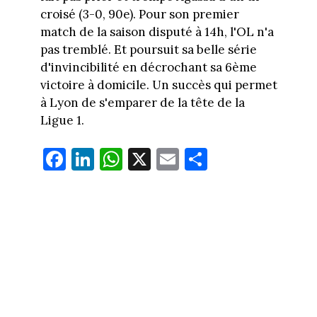
croisé (3-0, 90e). Pour son premier
match de la saison disputé à 14h, l'OL n'a
pas tremblé. Et poursuit sa belle série
d'invincibilité en décrochant sa 6ème
victoire à domicile. Un succès qui permet
à Lyon de s'emparer de la tête de la
Ligue 1.
Fa
Li
W
X
E
Pa
ce
nk
ha
m
rt
bo
ed
ts
ail
ag
ok
In
Ap
er
p