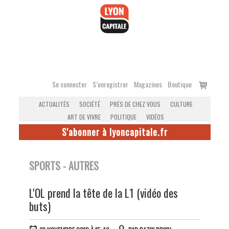
Accéder
au
contenu
Voir
Se connecter
S’enregistrer
Magazines
Boutique
le
ACTUALITÉS
SOCIÉTÉ
PRÈS DE CHEZ VOUS
CULTURE
panier
ART DE VIVRE
POLITIQUE
VIDÉOS
S'abonner à lyoncapitale.fr
SPORTS - AUTRES
L'OL prend la tête de la L1 (vidéo des
buts)