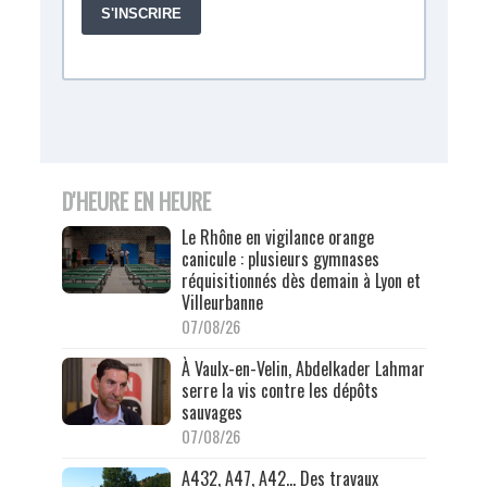
D'HEURE EN HEURE
Le Rhône en vigilance orange
canicule : plusieurs gymnases
réquisitionnés dès demain à Lyon et
Villeurbanne
07/08/26
À Vaulx-en-Velin, Abdelkader Lahmar
serre la vis contre les dépôts
sauvages
07/08/26
A432, A47, A42… Des travaux