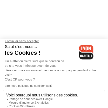
Contactez-nous
-
Mentions légales
-
CGV
-
Politique de
confidentialité
-
Gestion des cookies
-
Lyon Capitale TV
-
Archives