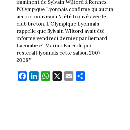
imminent de Sylvain Wiltord à Rennes,
l'Olympique Lyonnais confirme qu'aucun
accord nouveau n'a été trouvé avec le
club breton. L'Olympique Lyonnais
rappelle que Sylvain Wiltord avait été
informé vendredi dernier par Bernard
Lacombe et Marino Faccioli qu'il
resterait lyonnais cette saison 2007-
2008."
Fa
Li
W
X
E
Pa
ce
nk
ha
m
rt
bo
ed
ts
ail
ag
ok
In
Ap
er
p