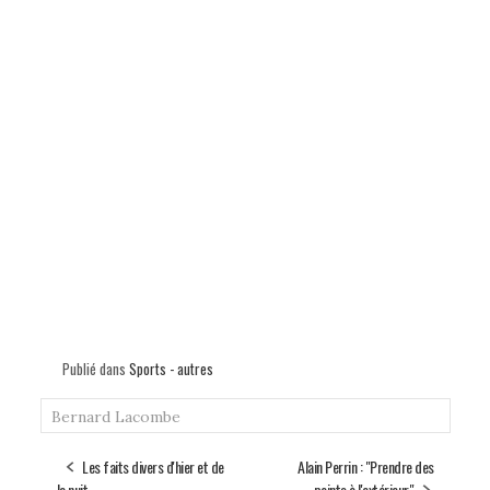
Publié dans
Sports - autres
Bernard Lacombe
Les faits divers d'hier et de
Alain Perrin : "Prendre des
la nuit
points à l'extérieur"