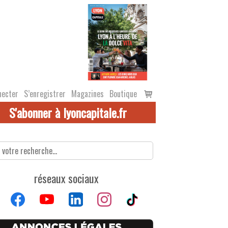
Voir
necter
S’enregistrer
Magazines
Boutique
le
S'abonner à lyoncapitale.fr
panier
réseaux sociaux