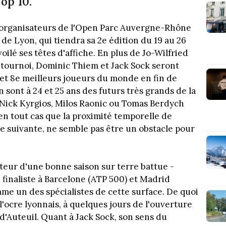
op 10.
les organisateurs de l'Open Parc Auvergne-Rhône
 de Lyon, qui tiendra sa 2e édition du 19 au 26
voilé ses têtes d'affiche. En plus de Jo-Wilfried
 tournoi, Dominic Thiem et Jack Sock seront
et 8e meilleurs joueurs du monde en fin de
in sont à 24 et 25 ans des futurs très grands de la
e Nick Kyrgios, Milos Raonic ou Tomas Berdych
en tout cas que la proximité temporelle de
ne suivante, ne semble pas être un obstacle pour
teur d'une bonne saison sur terre battue -
 finaliste à Barcelone (ATP 500) et Madrid
mme un des spécialistes de cette surface. De quoi
'ocre lyonnais, à quelques jours de l'ouverture
d'Auteuil. Quant à Jack Sock, son sens du