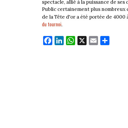
spectacle, allié à la puissance de ses 
Public certainement plus nombreux q
de la Tête d'or a été portée de 4000 à
du tournoi
.
Fa
Li
W
X
E
Pa
ce
nk
ha
m
rt
bo
ed
ts
ail
ag
ok
In
Ap
er
p