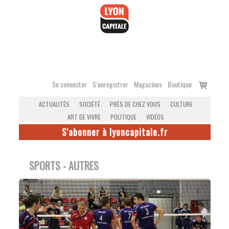
Accéder
au
contenu
Voir
Se connecter
S’enregistrer
Magazines
Boutique
le
ACTUALITÉS
SOCIÉTÉ
PRÈS DE CHEZ VOUS
CULTURE
panier
ART DE VIVRE
POLITIQUE
VIDÉOS
S'abonner à lyoncapitale.fr
SPORTS - AUTRES