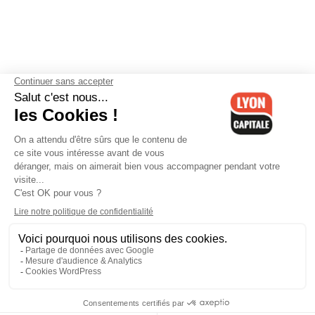
Contactez-nous
-
Mentions légales
-
CGV
-
Politique de
confidentialité
-
Gestion des cookies
-
Lyon Capitale TV
-
Archives
Lyon Capitale
Lyon Capitale - 51 avenue Maréchal Foch - CS 40091 - 69456 Lyon
Cedex 06