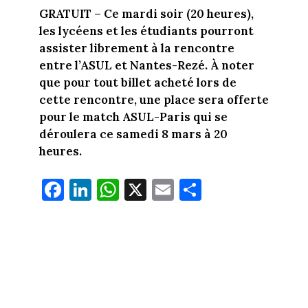
GRATUIT – Ce mardi soir (20 heures),
les lycéens et les étudiants pourront
assister librement à la rencontre
entre l’ASUL et Nantes-Rezé. À noter
que pour tout billet acheté lors de
cette rencontre, une place sera offerte
pour le match ASUL-Paris qui se
déroulera ce samedi 8 mars à 20
heures.
Fa
Li
W
X
E
Pa
ce
nk
ha
m
rt
bo
ed
ts
ail
ag
ok
In
Ap
er
p