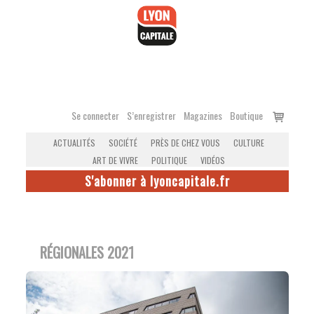
Accéder
au
contenu
Voir
Se connecter
S’enregistrer
Magazines
Boutique
le
ACTUALITÉS
SOCIÉTÉ
PRÈS DE CHEZ VOUS
CULTURE
panier
ART DE VIVRE
POLITIQUE
VIDÉOS
S'abonner à lyoncapitale.fr
RÉGIONALES 2021