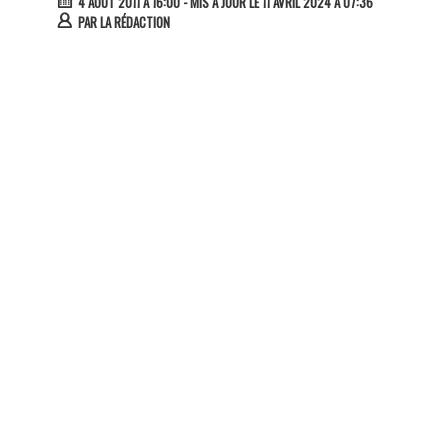
4 AOÛT 2011 À 16:00
- MIS À JOUR LE 11 AVRIL 2024 À 07:36
PAR
LA RÉDACTION