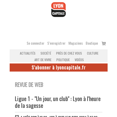
Accéder
au
contenu
Voir
Se connecter
S’enregistrer
Magazines
Boutique
le
ACTUALITÉS
SOCIÉTÉ
PRÈS DE CHEZ VOUS
CULTURE
panier
ART DE VIVRE
POLITIQUE
VIDÉOS
S'abonner à lyoncapitale.fr
REVUE DE WEB
Ligue 1 - "Un jour, un club" : Lyon à l'heure
de la sagesse