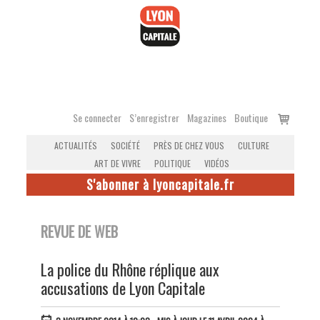
Accéder
au
contenu
Voir
Se connecter
S’enregistrer
Magazines
Boutique
le
ACTUALITÉS
SOCIÉTÉ
PRÈS DE CHEZ VOUS
CULTURE
panier
ART DE VIVRE
POLITIQUE
VIDÉOS
S'abonner à lyoncapitale.fr
REVUE DE WEB
La police du Rhône réplique aux
accusations de Lyon Capitale