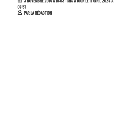
3 NOVEMBRE 2014 À 10:03
- MIS À JOUR LE 11 AVRIL 2024 À
07:51
PAR
LA RÉDACTION