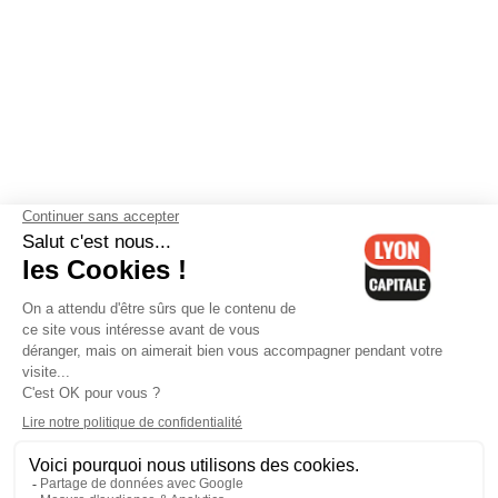
Contactez-nous
-
Mentions légales
-
CGV
-
Politique de
confidentialité
-
Gestion des cookies
-
Lyon Capitale TV
-
Archives