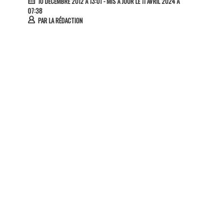
10 DÉCEMBRE 2012 À 13:01
- MIS À JOUR LE 11 AVRIL 2024 À
07:38
PAR
LA RÉDACTION