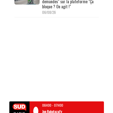
demandes" sur la plateforme "Ça
bloque ? On agit !"
06/08/26
06H00
-
07H00
Jon Rakotozafy