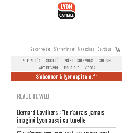
Accéder
au
contenu
Voir
Se connecter
S’enregistrer
Magazines
Boutique
le
ACTUALITÉS
SOCIÉTÉ
PRÈS DE CHEZ VOUS
CULTURE
panier
ART DE VIVRE
POLITIQUE
VIDÉOS
S'abonner à lyoncapitale.fr
REVUE DE WEB
Bernard Lavilliers : "Je n'aurais jamais
imaginé Lyon aussi culturelle"