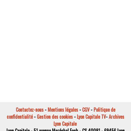
Contactez-nous
-
Mentions légales
-
CGV
-
Politique de
confidentialité
-
Gestion des cookies
-
Lyon Capitale TV
-
Archives
Lyon Capitale
Lyon Capitale - 51 avenue Maréchal Foch - CS 40091 - 69456 Lyon