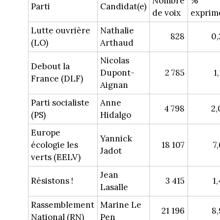
Nombre
%
Parti
Candidat(e)
de voix
exprim
Lutte ouvrière
Nathalie
828
0,
(LO)
Arthaud
Nicolas
Debout la
Dupont-
2 785
1
France (DLF)
Aignan
Parti socialiste
Anne
4 798
2,
(PS)
Hidalgo
Europe
Yannick
écologie les
18 107
7
Jadot
verts (EELV)
Jean
Résistons !
3 415
1
Lasalle
Rassemblement
Marine Le
21 196
8,
National (RN)
Pen