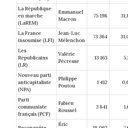
La République
Emmanuel
en marche
75 198
31,
Macron
(LaREM)
La France
Jean-Luc
73 364
31,
insoumise (LFI)
Mélenchon
Les
Valérie
Républicains
13 163
5
Pécresse
(LR)
Nouveau parti
Philippe
anticapitaliste
1 412
0,
Poutou
(NPA)
Parti
Fabien
communiste
3 841
1
Roussel
français (PCF)
Éric
Reconquête
18 062
7