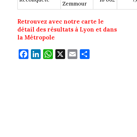
Zemmour
Retrouvez avec notre carte le
détail des résultats à Lyon et dans
la Métropole
Fa
Li
W
X
E
Pa
ce
nk
ha
m
rt
bo
ed
ts
ail
ag
ok
In
Ap
er
p