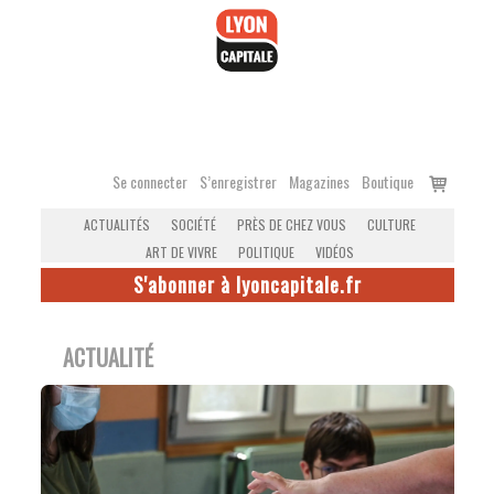
Accéder
au
contenu
Voir
Se connecter
S’enregistrer
Magazines
Boutique
le
ACTUALITÉS
SOCIÉTÉ
PRÈS DE CHEZ VOUS
CULTURE
panier
ART DE VIVRE
POLITIQUE
VIDÉOS
S'abonner à lyoncapitale.fr
ACTUALITÉ