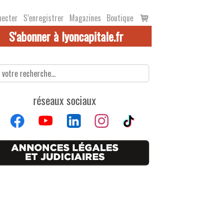
Voir
necter
S’enregistrer
Magazines
Boutique
le
S'abonner à lyoncapitale.fr
panier
réseaux sociaux