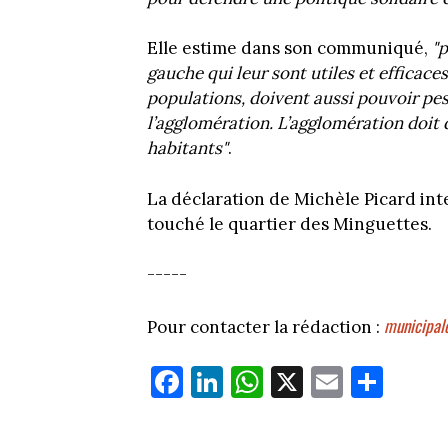
Elle estime dans son communiqué,
"p
gauche qui leur sont utiles et efficac
populations, doivent aussi pouvoir pese
l’agglomération. L’agglomération doit
habitants"
.
La déclaration de Michèle Picard int
touché le quartier des Minguettes.
-----
municipal
Pour contacter la rédaction :
Fa
Li
W
X
E
Pa
ce
nk
ha
m
rt
bo
ed
ts
ail
ag