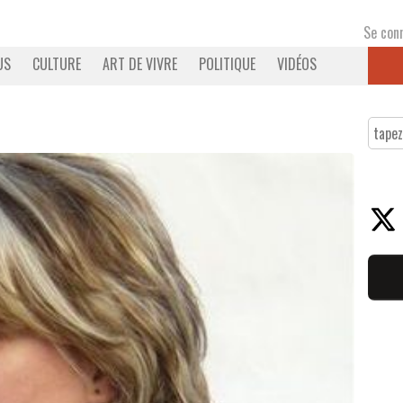
Se con
US
CULTURE
ART DE VIVRE
POLITIQUE
VIDÉOS