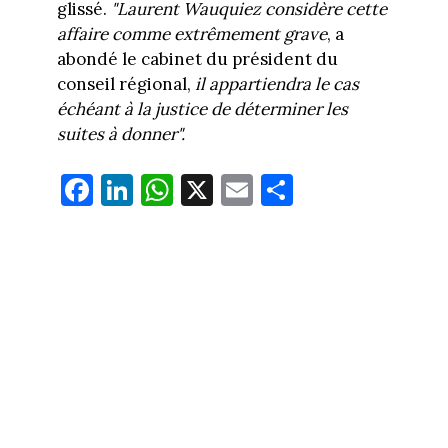
glissé.
"Laurent Wauquiez considère cette
affaire comme extrêmement grave
, a
abondé le cabinet du président du
conseil régional,
il appartiendra le cas
échéant à la justice de déterminer les
suites à donner".
Fa
Li
W
X
E
Pa
ce
nk
ha
m
rt
bo
ed
ts
ail
ag
ok
In
Ap
er
p