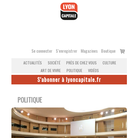
Accéder
au
contenu
Voir
Se connecter
S’enregistrer
Magazines
Boutique
le
ACTUALITÉS
SOCIÉTÉ
PRÈS DE CHEZ VOUS
CULTURE
panier
ART DE VIVRE
POLITIQUE
VIDÉOS
S'abonner à lyoncapitale.fr
POLITIQUE