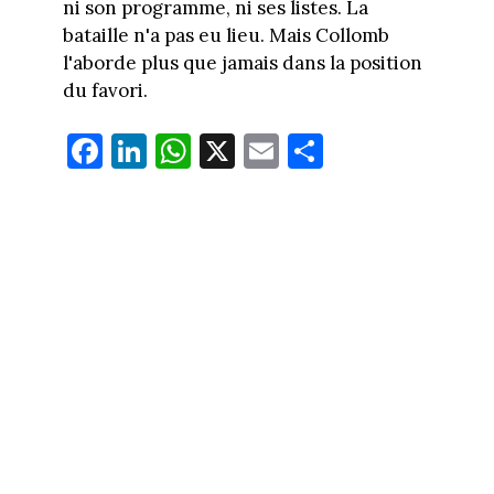
ni son programme, ni ses listes. La
bataille n'a pas eu lieu. Mais Collomb
l'aborde plus que jamais dans la position
du favori.
Fa
Li
W
X
E
Pa
ce
nk
ha
m
rt
bo
ed
ts
ail
ag
ok
In
Ap
er
p