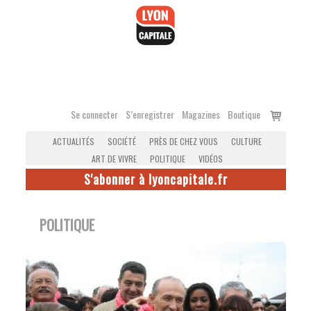
Accéder
au
contenu
Voir
Se connecter
S’enregistrer
Magazines
Boutique
le
ACTUALITÉS
SOCIÉTÉ
PRÈS DE CHEZ VOUS
CULTURE
panier
ART DE VIVRE
POLITIQUE
VIDÉOS
S'abonner à lyoncapitale.fr
POLITIQUE