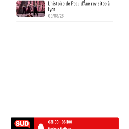
L'histoire de Peau d’Âne revisitée à
Lyon
09/08/26
03H00
-
06H00
Noémie Halioua