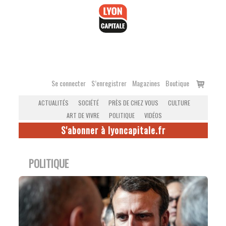
Accéder
au
contenu
Voir
Se connecter
S’enregistrer
Magazines
Boutique
le
ACTUALITÉS
SOCIÉTÉ
PRÈS DE CHEZ VOUS
CULTURE
panier
ART DE VIVRE
POLITIQUE
VIDÉOS
S'abonner à lyoncapitale.fr
POLITIQUE