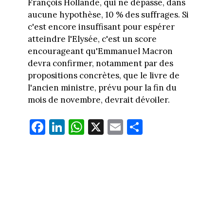
François Hollande, qui ne dépasse, dans
aucune hypothèse, 10 % des suffrages. Si
c'est encore insuffisant pour espérer
atteindre l'Elysée, c'est un score
encourageant qu'Emmanuel Macron
devra confirmer, notamment par des
propositions concrètes, que le livre de
l'ancien ministre, prévu pour la fin du
mois de novembre, devrait dévoiler.
Fa
Li
W
X
E
Pa
ce
nk
ha
m
rt
bo
ed
ts
ail
ag
ok
In
Ap
er
p