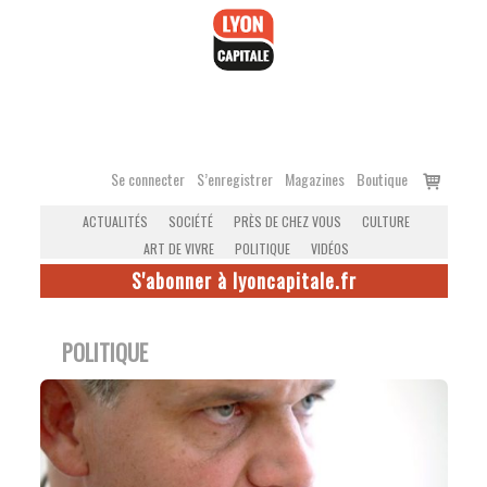
Accéder
au
contenu
Voir
Se connecter
S’enregistrer
Magazines
Boutique
le
ACTUALITÉS
SOCIÉTÉ
PRÈS DE CHEZ VOUS
CULTURE
panier
ART DE VIVRE
POLITIQUE
VIDÉOS
S'abonner à lyoncapitale.fr
POLITIQUE