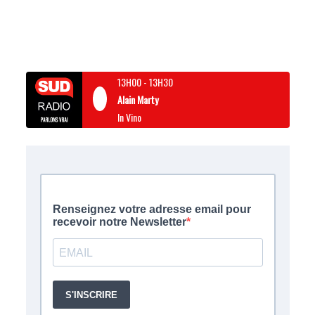
13H00
-
13H30
Alain Marty
In Vino