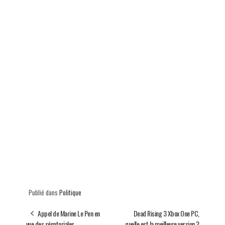
Publié dans
Politique
Appel de Marine Le Pen en
Dead Rising 3 Xbox One PC,
vue des sénatoriales
quelle est la meilleure version ?