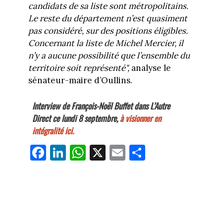
candidats de sa liste sont métropolitains.
Le reste du département n’est quasiment
pas considéré, sur des positions éligibles.
Concernant la liste de Michel Mercier, il
n’y a aucune possibilité que l’ensemble du
territoire soit représenté",
analyse le
sénateur-maire d’Oullins.
Interview de François-Noël Buffet dans L’Autre
Direct ce lundi 8 septembre,
à visionner en
intégralité ici.
Fa
Li
W
X
E
Pa
ce
nk
ha
m
rt
bo
ed
ts
ail
ag
ok
In
Ap
er
p