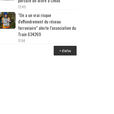
percuté un arbre à Limas
12:45
“On a un vrai risque
d'effondrement du réseau
ferroviaire” alerte l’association du
Train 634269
11:54
+ d'infos