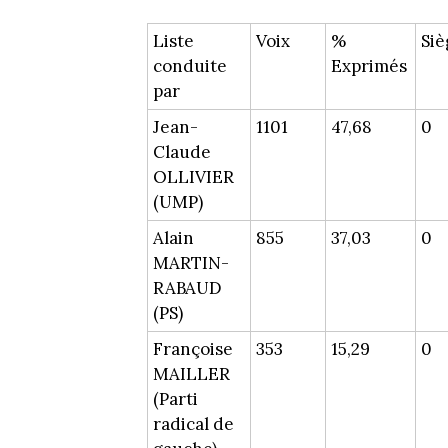
Liste
Voix
%
Siè
conduite
Exprimés
par
Jean-
1101
47,68
0
Claude
OLLIVIER
(UMP)
Alain
855
37,03
0
MARTIN-
RABAUD
(PS)
Françoise
353
15,29
0
MAILLER
(Parti
radical de