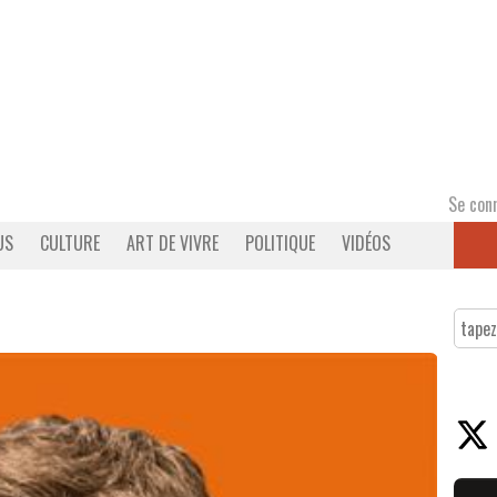
Se con
US
CULTURE
ART DE VIVRE
POLITIQUE
VIDÉOS