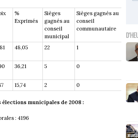
oix
%
Sièges
Sièges gagnés au
Exprimés
gagnés au
conseil
conseil
communautaire
D'HE
municipal
181
48,05
22
1
90
36,21
5
0
87
15,74
2
0
s élections municipales de 2008 :
orales : 4196