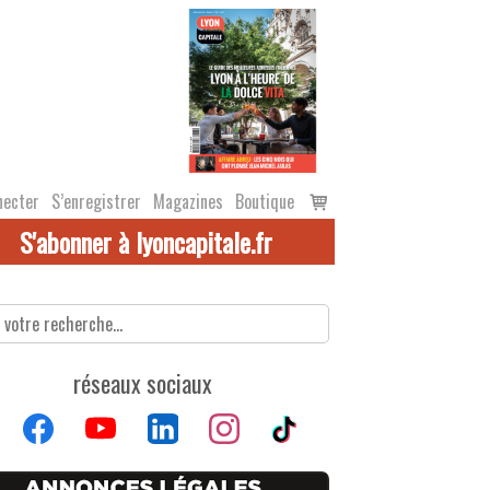
Voir
necter
S’enregistrer
Magazines
Boutique
le
S'abonner à lyoncapitale.fr
panier
réseaux sociaux