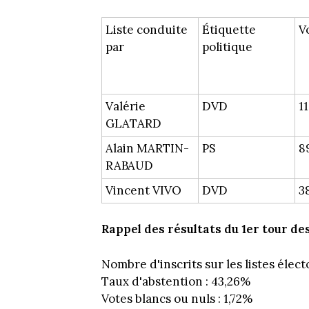
Liste conduite
Étiquette
V
par
politique
Valérie
DVD
1
GLATARD
Alain MARTIN-
PS
8
RABAUD
Vincent VIVO
DVD
3
Rappel des résultats du 1er tour de
Nombre d'inscrits sur les listes élect
Taux d'abstention : 43,26%
Votes blancs ou nuls : 1,72%