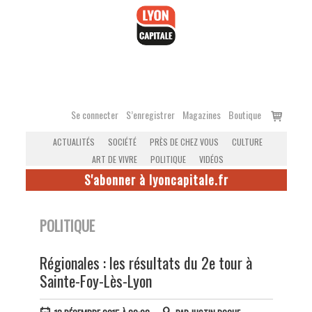
Accéder
au
contenu
Voir
Se connecter
S’enregistrer
Magazines
Boutique
le
ACTUALITÉS
SOCIÉTÉ
PRÈS DE CHEZ VOUS
CULTURE
panier
ART DE VIVRE
POLITIQUE
VIDÉOS
S'abonner à lyoncapitale.fr
POLITIQUE
Régionales : les résultats du 2e tour à
Sainte-Foy-Lès-Lyon