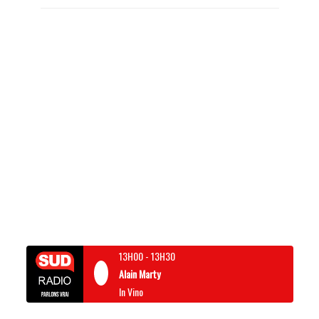
13H00
-
13H30
Alain Marty
In Vino