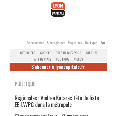
Accéder
au
contenu
Voir
Se connecter
S’enregistrer
Magazines
Boutique
le
ACTUALITÉS
SOCIÉTÉ
PRÈS DE CHEZ VOUS
CULTURE
panier
ART DE VIVRE
POLITIQUE
VIDÉOS
S'abonner à lyoncapitale.fr
POLITIQUE
Régionales : Andrea Kotarac tête de liste
EE-LV/PG dans la métropole