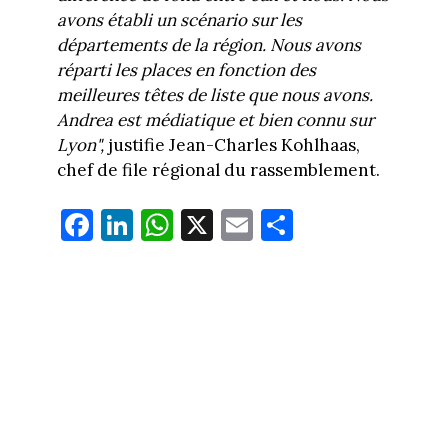
avons établi un scénario sur les
départements de la région. Nous avons
réparti les places en fonction des
meilleures têtes de liste que nous avons.
Andrea est médiatique et bien connu sur
Lyon",
justifie Jean-Charles Kohlhaas,
chef de file régional du rassemblement.
Fa
Li
W
X
E
Pa
ce
nk
ha
m
rt
bo
ed
ts
ail
ag
ok
In
Ap
er
p