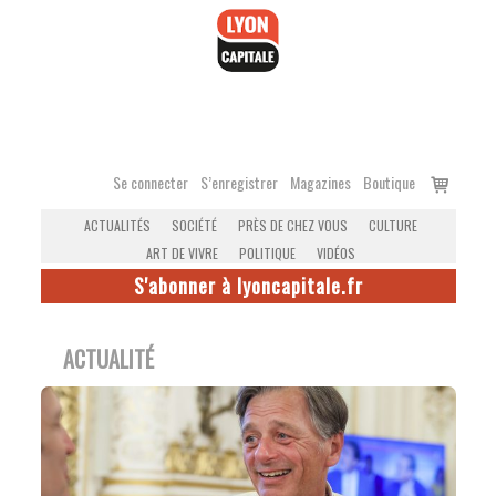
Accéder
au
contenu
Voir
Se connecter
S’enregistrer
Magazines
Boutique
le
ACTUALITÉS
SOCIÉTÉ
PRÈS DE CHEZ VOUS
CULTURE
panier
ART DE VIVRE
POLITIQUE
VIDÉOS
S'abonner à lyoncapitale.fr
ACTUALITÉ