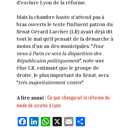
d'exclure Lyon de la réforme.
Mais la chambre haute n'attend pas à
bras ouverts le texte l'influent patron du
Sénat Gérard Larcher (LR) ayant déjà dit
tout le mal qu'il pensait de la démarche à
moins d'un an des municipales. "
Pour
nous à Paris ce sera la disparition des
Républicains politiquement
", note une
élue LR, estimant que le groupe de
droite, le plus important du Sénat, sera
"
très majoritairement contre
".
Ce que changerait la réforme du
A lire aussi
:
mode de scrutin à Lyon
Fa
Li
W
X
E
Pa