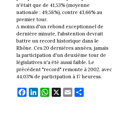
n'était que de 41,53% (moyenne
nationale : 49,58%), contre 43,66% au
premier tour.
A moins d'un rebond exceptionnel de
dernière minute, l'abstention devrait
battre un record historique dans le
Rhône. Ces 20 dernières années, jamais
la participation d'un deuxième tour de
législatives n'a été aussi faible. Le
précédent "record" remonte à 2002, avec
44,03% de participation à 17 heuress.
Fa
Li
W
X
E
Pa
ce
nk
ha
m
rt
bo
ed
ts
ail
ag
ok
In
Ap
er