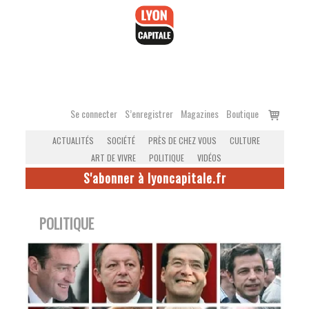
Accéder
au
contenu
Voir
Se connecter
S’enregistrer
Magazines
Boutique
le
ACTUALITÉS
SOCIÉTÉ
PRÈS DE CHEZ VOUS
CULTURE
panier
ART DE VIVRE
POLITIQUE
VIDÉOS
S'abonner à lyoncapitale.fr
POLITIQUE