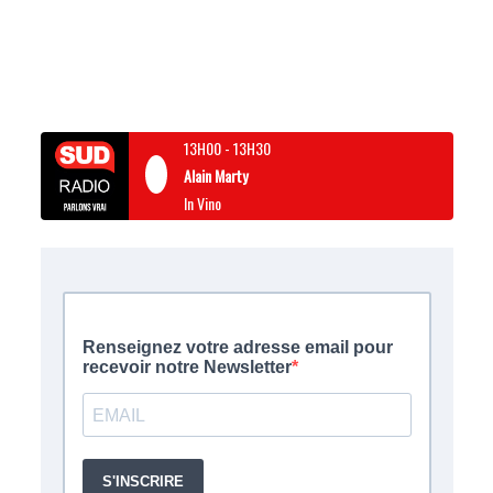
13H00
-
13H30
Alain Marty
In Vino