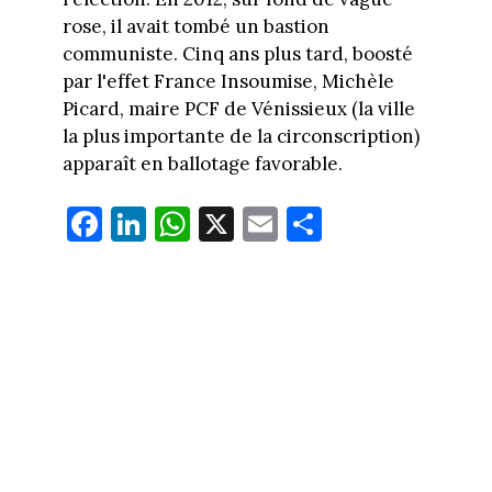
rose, il avait tombé un bastion
communiste. Cinq ans plus tard, boosté
par l'effet France Insoumise, Michèle
Picard, maire PCF de Vénissieux (la ville
la plus importante de la circonscription)
apparaît en ballotage favorable.
Fa
Li
W
X
E
Pa
ce
nk
ha
m
rt
bo
ed
ts
ail
ag
ok
In
Ap
er
p