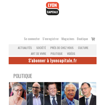
Accéder
au
contenu
Voir
Se connecter
S’enregistrer
Magazines
Boutique
le
ACTUALITÉS
SOCIÉTÉ
PRÈS DE CHEZ VOUS
CULTURE
panier
ART DE VIVRE
POLITIQUE
VIDÉOS
S'abonner à lyoncapitale.fr
POLITIQUE