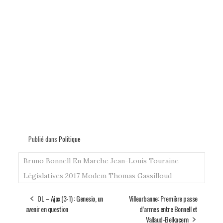
Publié dans
Politique
Bruno Bonnell
En Marche
Jean-Louis Touraine
Législatives 2017
Modem
Thomas Gassilloud
OL – Ajax (3-1) : Genesio, un
Villeurbanne: Première passe
avenir en question
d’armes entre Bonnell et
Vallaud-Belkacem