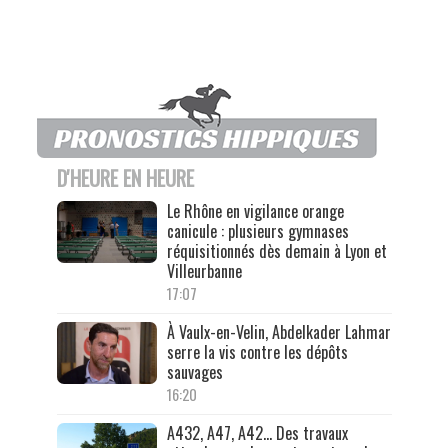
D'HEURE EN HEURE
Le Rhône en vigilance orange
canicule : plusieurs gymnases
réquisitionnés dès demain à Lyon et
Villeurbanne
17:07
À Vaulx-en-Velin, Abdelkader Lahmar
serre la vis contre les dépôts
sauvages
16:20
A432, A47, A42… Des travaux