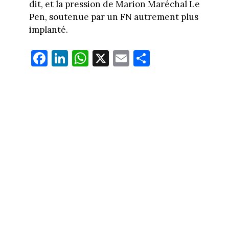
dit, et la pression de Marion Maréchal Le
Pen, soutenue par un FN autrement plus
implanté.
Fa
Li
W
X
E
Pa
ce
nk
ha
m
rt
bo
ed
ts
ail
ag
ok
In
Ap
er
p