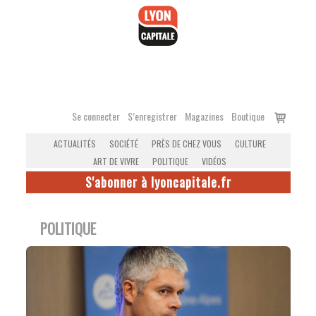
Accéder
au
contenu
Voir
Se connecter
S’enregistrer
Magazines
Boutique
le
ACTUALITÉS
SOCIÉTÉ
PRÈS DE CHEZ VOUS
CULTURE
panier
ART DE VIVRE
POLITIQUE
VIDÉOS
S'abonner à lyoncapitale.fr
POLITIQUE