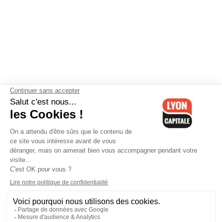
Contactez-nous
-
Mentions légales
-
CGV
-
Politique de
confidentialité
-
Gestion des cookies
-
Lyon Capitale TV
-
Archives