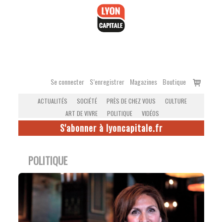
Accéder
au
contenu
Voir
Se connecter
S’enregistrer
Magazines
Boutique
le
ACTUALITÉS
SOCIÉTÉ
PRÈS DE CHEZ VOUS
CULTURE
panier
ART DE VIVRE
POLITIQUE
VIDÉOS
S'abonner à lyoncapitale.fr
POLITIQUE