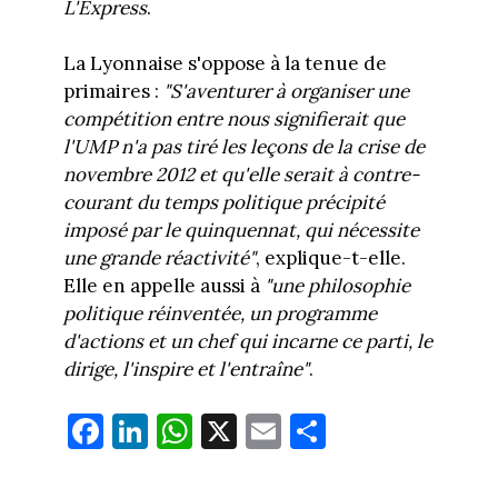
L'Express
.
La Lyonnaise s'oppose à la tenue de
primaires :
"S'aventurer à organiser une
compétition entre nous signifierait que
l'UMP n'a pas tiré les leçons de la crise de
novembre 2012 et qu'elle serait à contre-
courant du temps politique précipité
imposé par le quinquennat, qui nécessite
une grande réactivité"
, explique-t-elle.
Elle en appelle aussi à
"une philosophie
politique réinventée, un programme
d'actions et un chef qui incarne ce parti, le
dirige, l'inspire et l'entraîne"
.
Fa
Li
W
X
E
Pa
ce
nk
ha
m
rt