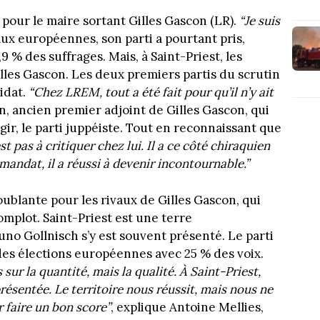
t pour le maire sortant Gilles Gascon (LR).
“Je suis
 Aux européennes, son parti a pourtant pris,
9 % des suffrages. Mais, à Saint-Priest, les
lles Gascon. Les deux premiers partis du scrutin
idat.
“Chez LREM, tout a été fait pour qu’il n’y ait
n, ancien premier adjoint de Gilles Gascon, qui
gir, le parti juppéiste. Tout en reconnaissant que
st pas à critiquer chez lui. Il a ce côté chiraquien
 mandat, il a réussi à devenir incontournable.”
ublante pour les rivaux de Gilles Gascon, qui
omplot. Saint-Priest est une terre
uno Gollnisch s’y est souvent présenté. Le parti
des élections européennes avec 25 % des voix.
ur la quantité, mais la qualité. À Saint-Priest,
résentée. Le territoire nous réussit, mais nous ne
 faire un bon score”
, explique Antoine Mellies,