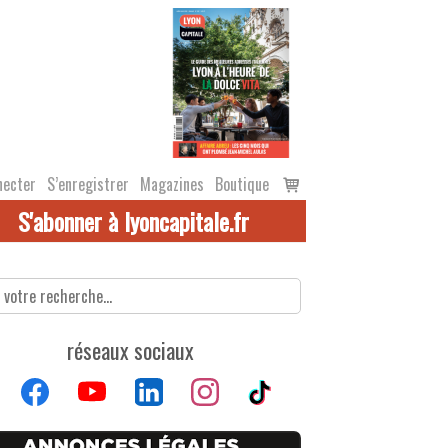
Voir
necter
S’enregistrer
Magazines
Boutique
le
S'abonner à lyoncapitale.fr
panier
réseaux sociaux