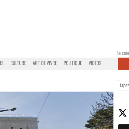
Se con
US
CULTURE
ART DE VIVRE
POLITIQUE
VIDÉOS