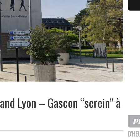
rand Lyon – Gascon “serein” à
D'HE