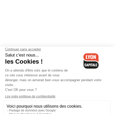
Contactez-nous
-
Mentions légales
-
CGV
-
Politique de
confidentialité
-
Gestion des cookies
-
Lyon Capitale TV
-
Archives