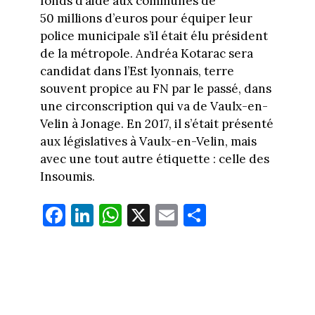
fonds d’aide aux communes de
50 millions d’euros pour équiper leur
police municipale s’il était élu président
de la métropole. Andréa Kotarac sera
candidat dans l’Est lyonnais, terre
souvent propice au FN par le passé, dans
une circonscription qui va de Vaulx-en-
Velin à Jonage. En 2017, il s’était présenté
aux législatives à Vaulx-en-Velin, mais
avec une tout autre étiquette : celle des
Insoumis.
Fa
Li
W
X
E
Pa
ce
nk
ha
m
rt
bo
ed
ts
ail
ag
ok
In
Ap
er
p