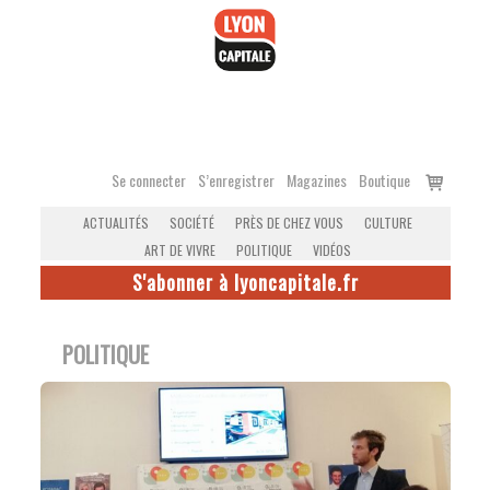
Accéder
au
contenu
Voir
Se connecter
S’enregistrer
Magazines
Boutique
le
ACTUALITÉS
SOCIÉTÉ
PRÈS DE CHEZ VOUS
CULTURE
panier
ART DE VIVRE
POLITIQUE
VIDÉOS
S'abonner à lyoncapitale.fr
POLITIQUE