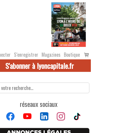
Voir
necter
S’enregistrer
Magazines
Boutique
le
S'abonner à lyoncapitale.fr
panier
réseaux sociaux