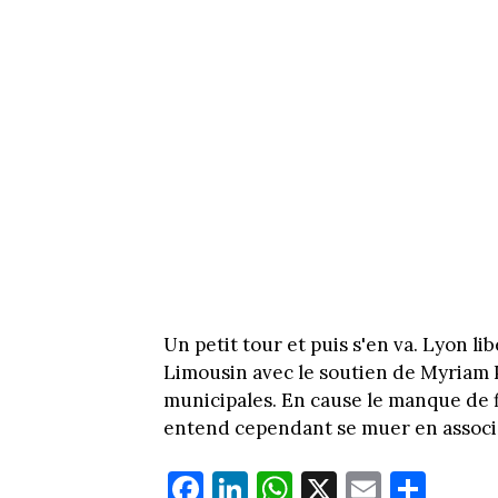
Un petit tour et puis s'en va. Lyon l
Limousin avec le soutien de Myriam 
municipales. En cause le manque de 
entend cependant se muer en associa
Fa
Li
W
X
E
Pa