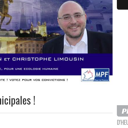
icipales !
D'HE