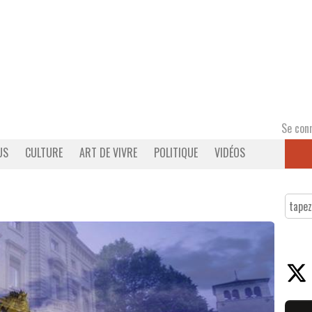
Se con
US
CULTURE
ART DE VIVRE
POLITIQUE
VIDÉOS