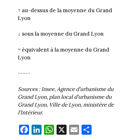
↑ au-dessus de la moyenne du Grand
Lyon
↓
sous la moyenne du Grand Lyon
= équivalent à la moyenne du Grand
Lyon
-----
Sources : Insee, Agence d’urbanisme du
Grand Lyon, plan local d’urbanisme du
Grand Lyon, Ville de Lyon, ministère de
l’Intérieur.
Fa
Li
W
X
E
Pa
ce
nk
ha
m
rt