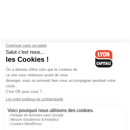
Contactez-nous
-
Mentions légales
-
CGV
-
Politique de
confidentialité
-
Gestion des cookies
-
Lyon Capitale TV
-
Archives
Lyon Capitale