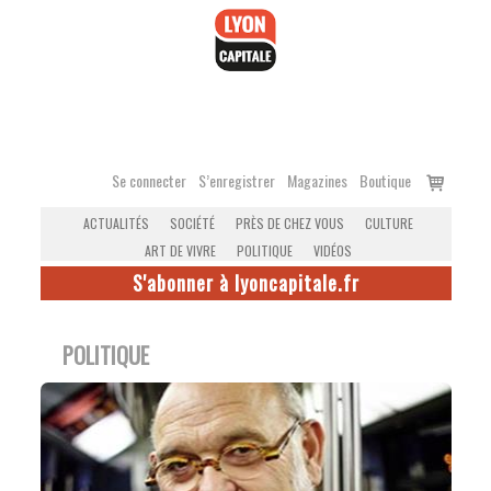
Accéder
au
contenu
Voir
Se connecter
S’enregistrer
Magazines
Boutique
le
ACTUALITÉS
SOCIÉTÉ
PRÈS DE CHEZ VOUS
CULTURE
panier
ART DE VIVRE
POLITIQUE
VIDÉOS
S'abonner à lyoncapitale.fr
POLITIQUE