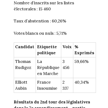
Nombre d’inscrits sur les listes
électorales : 15 460
Taux d’abstention : 60,26%
Votes blancs ou nuls : 5,71%
Candidat
Etiquette
Voix
%
politique
Exprimés
Thomas
La
3
59,66%
Rudigoz
République
456
en Marche
Elliott
France
2
40,34%
Aubin
Insoumise
337
Résultats du 2nd tour des législatives
dans le 7e arrondissement – partie