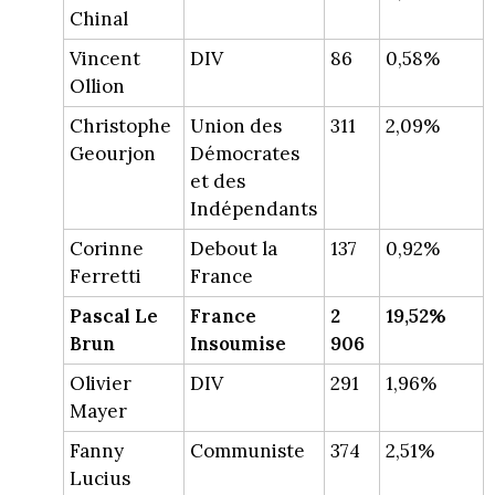
Chinal
Vincent
DIV
86
0,58%
Ollion
Christophe
Union des
311
2,09%
Geourjon
Démocrates
et des
Indépendants
Corinne
Debout la
137
0,92%
Ferretti
France
Pascal Le
France
2
19,52%
Brun
Insoumise
906
Olivier
DIV
291
1,96%
Mayer
Fanny
Communiste
374
2,51%
Lucius