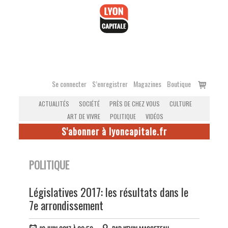
Accéder
au
contenu
Voir
Se connecter
S’enregistrer
Magazines
Boutique
le
ACTUALITÉS
SOCIÉTÉ
PRÈS DE CHEZ VOUS
CULTURE
panier
ART DE VIVRE
POLITIQUE
VIDÉOS
S'abonner à lyoncapitale.fr
POLITIQUE
Législatives 2017: les résultats dans le
7e arrondissement