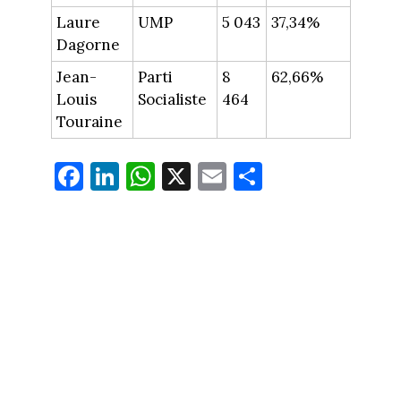
Laure
UMP
5 043
37,34%
Dagorne
Jean-
Parti
8
62,66%
Louis
Socialiste
464
Touraine
Fa
Li
W
X
E
Pa
ce
nk
ha
m
rt
bo
ed
ts
ail
ag
ok
In
Ap
er
p