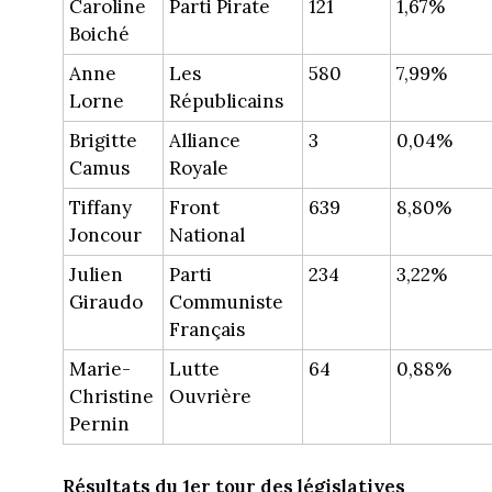
Caroline
Parti Pirate
121
1,67%
Boiché
Anne
Les
580
7,99%
Lorne
Républicains
Brigitte
Alliance
3
0,04%
Camus
Royale
Tiffany
Front
639
8,80%
Joncour
National
Julien
Parti
234
3,22%
Giraudo
Communiste
Français
Marie-
Lutte
64
0,88%
Christine
Ouvrière
Pernin
Résultats du 1er tour des législatives