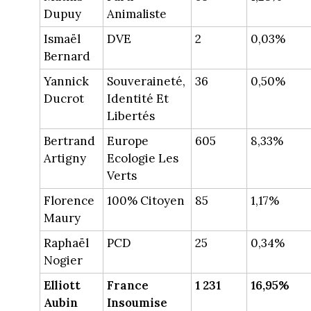
Dupuy
Animaliste
Ismaël
DVE
2
0,03%
Bernard
Yannick
Souveraineté,
36
0,50%
Ducrot
Identité Et
Libertés
Bertrand
Europe
605
8,33%
Artigny
Ecologie Les
Verts
Florence
100% Citoyen
85
1,17%
Maury
Raphaël
PCD
25
0,34%
Nogier
Elliott
France
1 231
16,95%
Aubin
Insoumise