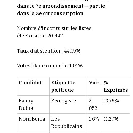
dans le 7e arrondissement – partie
dans la 3e circonscription
Nombre d'inscrits sur les listes
électorales : 26 942
Taux d’abstention : 44,19%
Votes blancs ou nuls : 1,01%
Candidat
Etiquette
Voix
%
politique
Exprimés
Fanny
Ecologiste
2
13,79%
Dubot
052
Nora Berra
Les
1 677
11,27%
Républicains