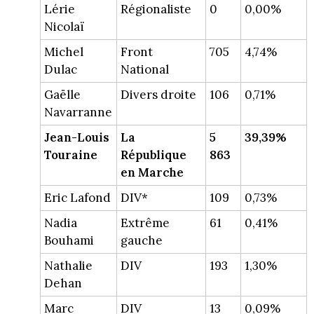
Lérie
Régionaliste
0
0,00%
Nicolaï
Michel
Front
705
4,74%
Dulac
National
Gaëlle
Divers droite
106
0,71%
Navarranne
Jean-Louis
La
5
39,39%
Touraine
République
863
en Marche
Eric Lafond
DIV*
109
0,73%
Nadia
Extrême
61
0,41%
Bouhami
gauche
Nathalie
DIV
193
1,30%
Dehan
Marc
DIV
13
0,09%