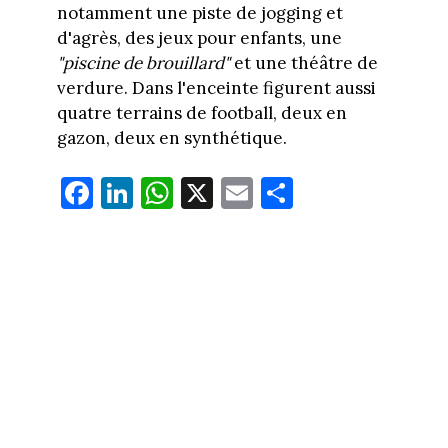
notamment une piste de jogging et
d'agrès, des jeux pour enfants, une
"piscine de brouillard"
et une théâtre de
verdure. Dans l'enceinte figurent aussi
quatre terrains de football, deux en
gazon, deux en synthétique.
Fa
Li
W
X
E
Pa
ce
nk
ha
m
rt
bo
ed
ts
ail
ag
ok
In
Ap
er
p