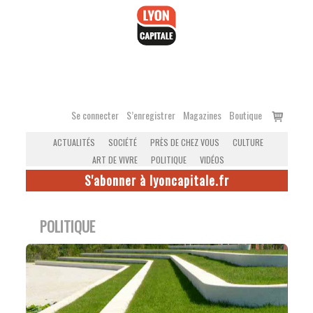
Accéder
au
contenu
Voir
Se connecter
S’enregistrer
Magazines
Boutique
le
ACTUALITÉS
SOCIÉTÉ
PRÈS DE CHEZ VOUS
CULTURE
panier
ART DE VIVRE
POLITIQUE
VIDÉOS
S'abonner à lyoncapitale.fr
POLITIQUE