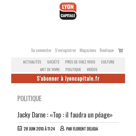
Accéder
au
contenu
Voir
Se connecter
S’enregistrer
Magazines
Boutique
le
ACTUALITÉS
SOCIÉTÉ
PRÈS DE CHEZ VOUS
CULTURE
panier
ART DE VIVRE
POLITIQUE
VIDÉOS
S'abonner à lyoncapitale.fr
POLITIQUE
Jacky Darne : «Top : il faudra un péage»
28 JUIN 2010 À 11:24
PAR
FLORENT DELIGIA