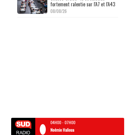
fortement ralentie sur l'A7 et l'A43
08/08/26
04H00
-
07H00
Noémie Halioua