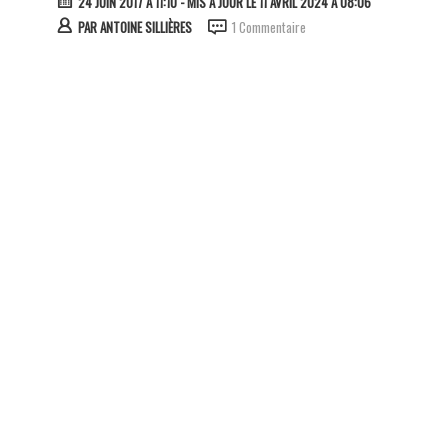
24 JUIN 2017 À 11:10
- MIS À JOUR LE 11 AVRIL 2024 À 08:06
PAR
ANTOINE SILLIÈRES
1 Commentaire