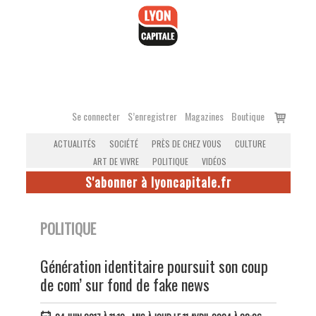
Accéder
au
contenu
Voir
Se connecter
S’enregistrer
Magazines
Boutique
le
ACTUALITÉS
SOCIÉTÉ
PRÈS DE CHEZ VOUS
CULTURE
panier
ART DE VIVRE
POLITIQUE
VIDÉOS
S'abonner à lyoncapitale.fr
POLITIQUE
Génération identitaire poursuit son coup
de com’ sur fond de fake news