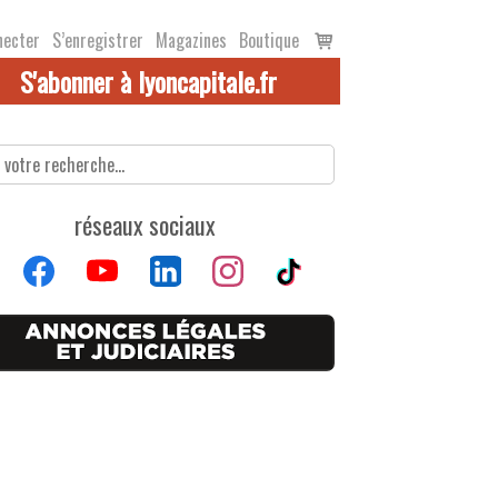
Voir
necter
S’enregistrer
Magazines
Boutique
le
S'abonner à lyoncapitale.fr
panier
réseaux sociaux