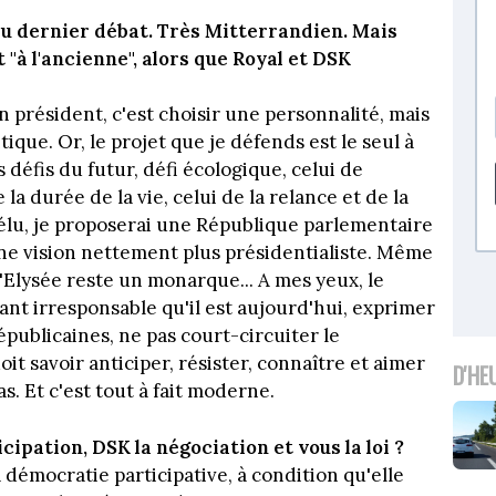
du dernier débat. Très Mitterrandien. Mais
"à l'ancienne", alors que Royal et DSK
un président, c'est choisir une personnalité, mais
tique. Or, le projet que je défends est le seul à
défis du futur, défi écologique, celui de
la durée de la vie, celui de la relance et de la
 élu, je proposerai une République parlementaire
e vision nettement plus présidentialiste. Même
'Elysée reste un monarque... A mes yeux, le
eant irresponsable qu'il est aujourd'hui, exprimer
épublicaines, ne pas court-circuiter le
oit savoir anticiper, résister, connaître et aimer
D'HE
as. Et c'est tout à fait moderne.
icipation, DSK la négociation et vous la loi ?
la démocratie participative, à condition qu'elle