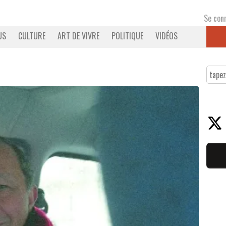
Se con
US
CULTURE
ART DE VIVRE
POLITIQUE
VIDÉOS