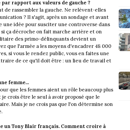
 par rapport aux valeurs de gauche ?
t de rassembler la gauche. Ne relèvent-elles
ication ? Il s'agit, après un sondage et avant
ue une idée pour susciter une controverse dans
, si ça décroche on fait marche arrière et on
itaire des primo-délinquants devient un
ez que l'armée a les moyens d'encadrer 48 000
es, si vous le rendez public, vous en faites une
aire de ce qu'il doit être : un lieu de travail et
une femme...
 pour que les femmes aient un rôle beaucoup plus
e crois être le seul à avoir proposé que le
ire. Mais je ne crois pas que l'on détermine son
e.
e un Tony Blair français. Comment croire à