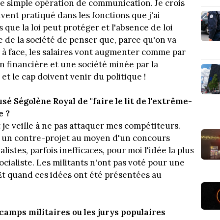
une simple opération de communication. Je crois
ouvent pratiqué dans les fonctions que j'ai
 que la loi peut protéger et l'absence de loi
le de la société de penser que, parce qu'on va
e à face, les salaires vont augmenter comme par
 financière et une société minée par la
 et le cap doivent venir du politique !
sé Ségolène Royal de "faire le lit de l'extrême-
e ?
e veille à ne pas attaquer mes compétiteurs.
r un contre-projet au moyen d'un concours
listes, parfois inefficaces, pour moi l'idée la plus
socialiste. Les militants n'ont pas voté pour une
Et quand ces idées ont été présentées au
 camps militaires ou les jurys populaires