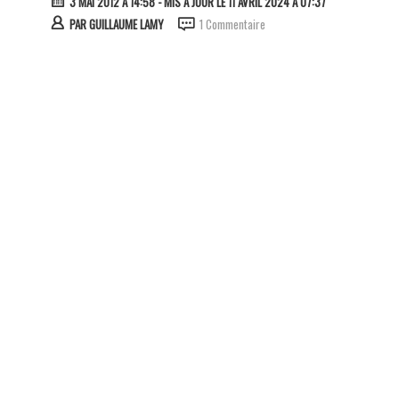
3 MAI 2012 À 14:58
- MIS À JOUR LE 11 AVRIL 2024 À 07:37
PAR
GUILLAUME LAMY
1 Commentaire