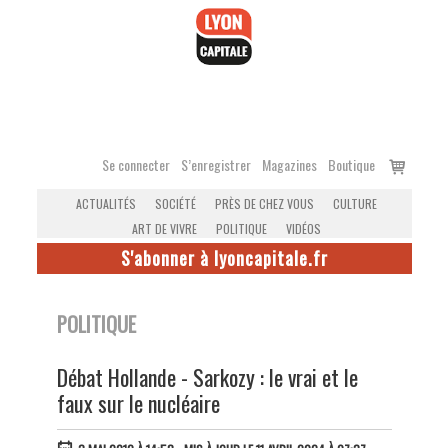
Accéder
au
contenu
Voir
Se connecter
S’enregistrer
Magazines
Boutique
le
ACTUALITÉS
SOCIÉTÉ
PRÈS DE CHEZ VOUS
CULTURE
panier
ART DE VIVRE
POLITIQUE
VIDÉOS
S'abonner à lyoncapitale.fr
POLITIQUE
Débat Hollande - Sarkozy : le vrai et le
faux sur le nucléaire