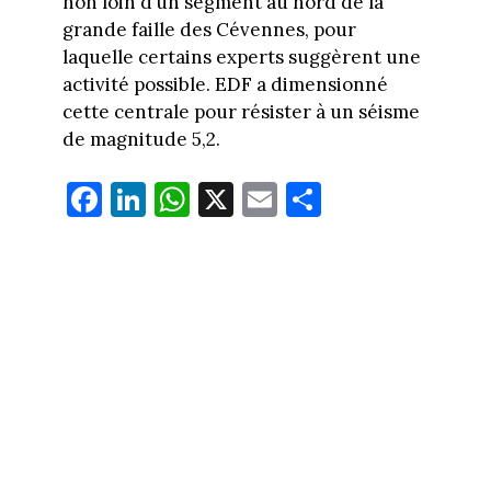
non loin d’un segment au nord de la
grande faille des Cévennes, pour
laquelle certains experts suggèrent une
activité possible. EDF a dimensionné
cette centrale pour résister à un séisme
de magnitude 5,2.
Fa
Li
W
X
E
Pa
ce
nk
ha
m
rt
bo
ed
ts
ail
ag
ok
In
Ap
er
p