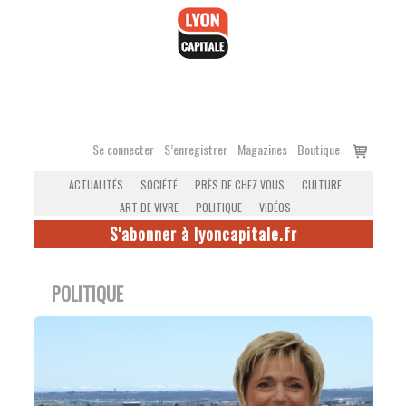
Accéder
au
contenu
Voir
Se connecter
S’enregistrer
Magazines
Boutique
le
ACTUALITÉS
SOCIÉTÉ
PRÈS DE CHEZ VOUS
CULTURE
panier
ART DE VIVRE
POLITIQUE
VIDÉOS
S'abonner à lyoncapitale.fr
POLITIQUE