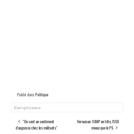
Publié dans
Politique
Européennes
"On sent un sentiment
Vernaison: l'UMP en tête, l'UDI
d'angoisse chez les militants"
mieux que le PS