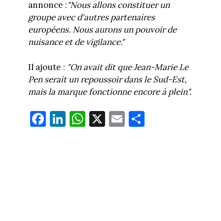
annonce :
"Nous allons constituer un
groupe avec d'autres partenaires
européens. Nous aurons un pouvoir de
nuisance et de vigilance."
Il ajoute :
"On avait dit que Jean-Marie Le
Pen serait un repoussoir dans le Sud-Est,
mais la marque fonctionne encore à plein".
Fa
Li
W
X
E
Pa
ce
nk
ha
m
rt
bo
ed
ts
ail
ag
ok
In
Ap
er
p