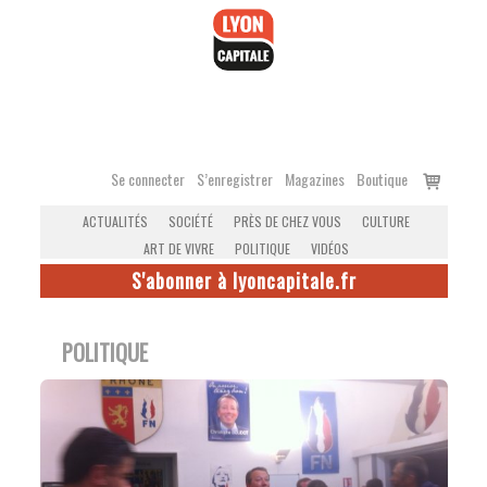
Accéder
au
contenu
Voir
Se connecter
S’enregistrer
Magazines
Boutique
le
ACTUALITÉS
SOCIÉTÉ
PRÈS DE CHEZ VOUS
CULTURE
panier
ART DE VIVRE
POLITIQUE
VIDÉOS
S'abonner à lyoncapitale.fr
POLITIQUE