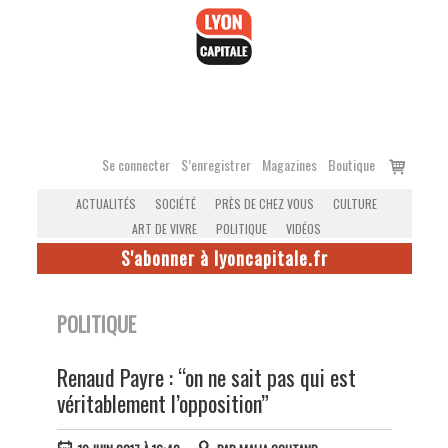
Accéder
au
contenu
Voir
Se connecter
S’enregistrer
Magazines
Boutique
le
ACTUALITÉS
SOCIÉTÉ
PRÈS DE CHEZ VOUS
CULTURE
panier
ART DE VIVRE
POLITIQUE
VIDÉOS
S'abonner à lyoncapitale.fr
POLITIQUE
Renaud Payre : “on ne sait pas qui est
véritablement l’opposition”