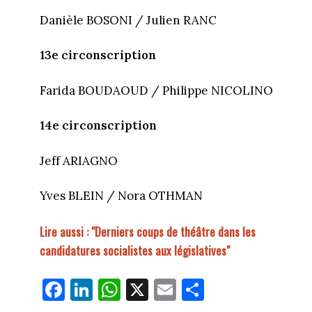
Danièle BOSONI / Julien RANC
13e circonscription
Farida BOUDAOUD / Philippe NICOLINO
14e circonscription
Jeff ARIAGNO
Yves BLEIN / Nora OTHMAN
Lire aussi : "Derniers coups de théâtre dans les
candidatures socialistes aux législatives"
Fa
Li
W
X
E
Pa
ce
nk
ha
m
rt