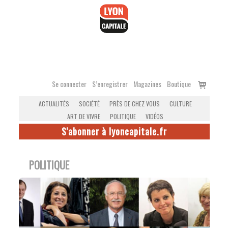
Accéder
au
contenu
Voir
Se connecter
S’enregistrer
Magazines
Boutique
le
ACTUALITÉS
SOCIÉTÉ
PRÈS DE CHEZ VOUS
CULTURE
panier
ART DE VIVRE
POLITIQUE
VIDÉOS
S'abonner à lyoncapitale.fr
POLITIQUE