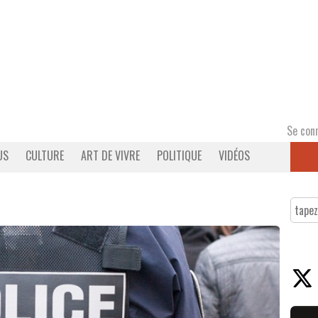
Se con
US
CULTURE
ART DE VIVRE
POLITIQUE
VIDÉOS