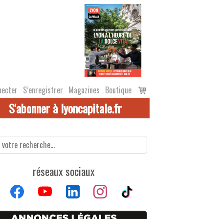
Voir
necter
S’enregistrer
Magazines
Boutique
le
S'abonner à lyoncapitale.fr
panier
réseaux sociaux