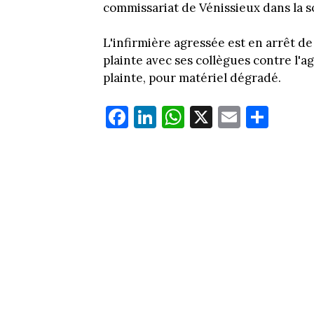
commissariat de Vénissieux dans la s
L'infirmière agressée est en arrêt de 
plainte avec ses collègues contre l'ag
plainte, pour matériel dégradé.
Fa
Li
W
X
E
Pa
ce
nk
ha
m
rt
bo
ed
ts
ail
ag
ok
In
Ap
er
p