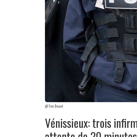
@Tim Douet
Vénissieux: trois infi
attente de 20 minutes