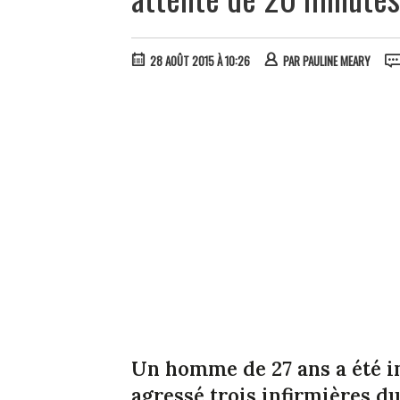
28 AOÛT 2015 À 10:26
PAR
PAULINE MEARY
Un homme de 27 ans a été in
agressé trois infirmières d