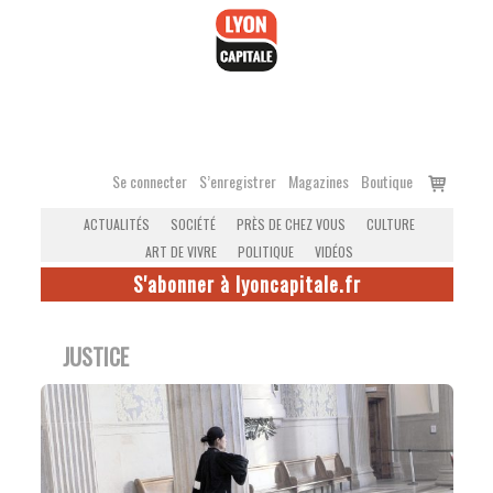
Accéder
au
contenu
Voir
Se connecter
S’enregistrer
Magazines
Boutique
le
ACTUALITÉS
SOCIÉTÉ
PRÈS DE CHEZ VOUS
CULTURE
panier
ART DE VIVRE
POLITIQUE
VIDÉOS
S'abonner à lyoncapitale.fr
JUSTICE