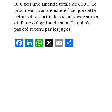
10 € soit une amende totale de 600€. Le
procureur avait demandé à ce que cette
peine soit assortie de six mois avec sursis
et d'une obligation de soin. Ce qui n'a
pas été retenu par les juges.
Fa
Li
W
X
E
Pa
ce
nk
ha
m
rt
bo
ed
ts
ail
ag
ok
In
Ap
er
p