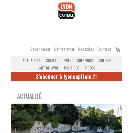
Accéder
au
contenu
Voir
Se connecter
S’enregistrer
Magazines
Boutique
le
ACTUALITÉS
SOCIÉTÉ
PRÈS DE CHEZ VOUS
CULTURE
panier
ART DE VIVRE
POLITIQUE
VIDÉOS
S'abonner à lyoncapitale.fr
ACTUALITÉ