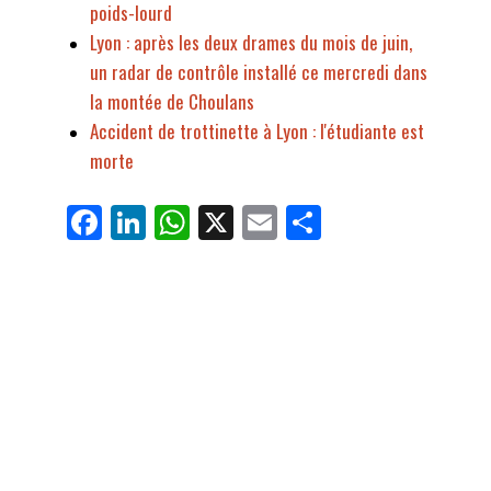
poids-lourd
Lyon : après les deux drames du mois de juin,
un radar de contrôle installé ce mercredi dans
la montée de Choulans
Accident de trottinette à Lyon : l'étudiante est
morte
Fa
Li
W
X
E
Pa
ce
nk
ha
m
rt
bo
ed
ts
ail
ag
ok
In
Ap
er
p