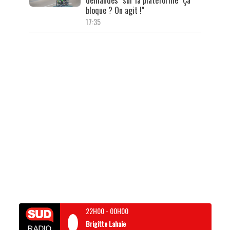
demandes" sur la plateforme "Ça
bloque ? On agit !"
17:35
22H00
-
00H00
Brigitte Lahaie