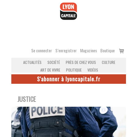
Accéder
au
contenu
Voir
Se connecter
S’enregistrer
Magazines
Boutique
le
ACTUALITÉS
SOCIÉTÉ
PRÈS DE CHEZ VOUS
CULTURE
panier
ART DE VIVRE
POLITIQUE
VIDÉOS
S'abonner à lyoncapitale.fr
JUSTICE