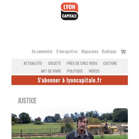
Accéder
au
contenu
Voir
Se connecter
S’enregistrer
Magazines
Boutique
le
ACTUALITÉS
SOCIÉTÉ
PRÈS DE CHEZ VOUS
CULTURE
panier
ART DE VIVRE
POLITIQUE
VIDÉOS
S'abonner à lyoncapitale.fr
JUSTICE