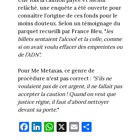
Une fois la caution payée et Mehdi
relâché, une enquête a été ouverte pour
connaître l’origine de ces fonds pour le
moins douteux. Selon un témoignage du
parquet recueilli par France Bleu, "
les
billets sentaient l’alcool et la colle, comme
si on avait voulu effacer des empreintes ou
de l’ADN".
Pour Me Metaxas, ce genre de
procédure n'est pas correct :
"S'ils ne
voulaient pas de cet argent, il ne fallait pas
accepter la caution ! Quand on veut que
justice règne, il faut d'abord nettoyer
devant sa porte.
"
Fa
Li
W
X
E
Pa
ce
nk
ha
m
rt