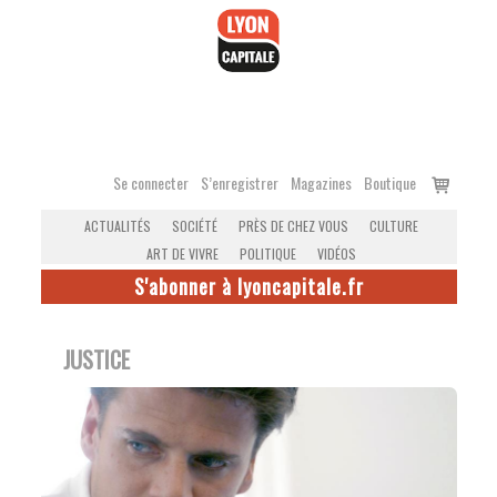
Accéder
au
contenu
Voir
Se connecter
S’enregistrer
Magazines
Boutique
le
ACTUALITÉS
SOCIÉTÉ
PRÈS DE CHEZ VOUS
CULTURE
panier
ART DE VIVRE
POLITIQUE
VIDÉOS
S'abonner à lyoncapitale.fr
JUSTICE