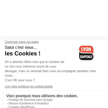
Contactez-nous
-
Mentions légales
-
CGV
-
Politique de
confidentialité
-
Gestion des cookies
-
Lyon Capitale TV
-
Archives