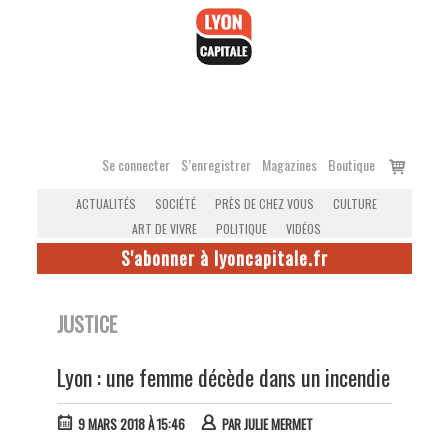
Accéder
au
contenu
Voir
Se connecter
S’enregistrer
Magazines
Boutique
le
ACTUALITÉS
SOCIÉTÉ
PRÈS DE CHEZ VOUS
CULTURE
panier
ART DE VIVRE
POLITIQUE
VIDÉOS
S'abonner à lyoncapitale.fr
JUSTICE
Lyon : une femme décède dans un incendie
9 MARS 2018 À 15:46
PAR
JULIE MERMET