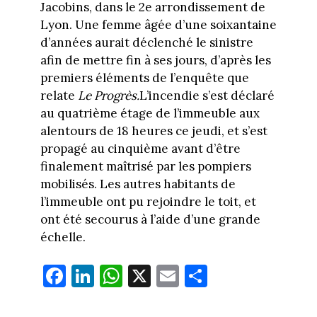
Jacobins, dans le 2e arrondissement de
Lyon. Une femme âgée d’une soixantaine
d’années aurait déclenché le sinistre
afin de mettre fin à ses jours, d’après les
premiers éléments de l’enquête que
relate
Le Progrès.
L’incendie s’est déclaré
au quatrième étage de l’immeuble aux
alentours de 18 heures ce jeudi, et s’est
propagé au cinquième avant d’être
finalement maîtrisé par les pompiers
mobilisés. Les autres habitants de
l’immeuble ont pu rejoindre le toit, et
ont été secourus à l’aide d’une grande
échelle.
Fa
Li
W
X
E
Pa
ce
nk
ha
m
rt