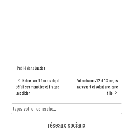
Publié dans
Justice
Rhône : arrêté en cavale, il
Villeurbanne : 12 et 13 ans, ils
défait ses menottes et frappe
agressent et volent une jeune
un policier
fille
réseaux sociaux