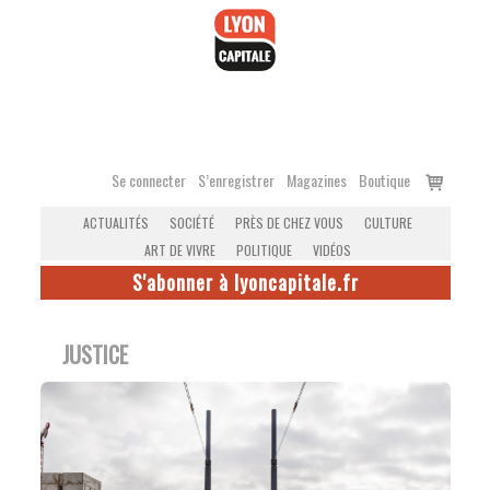
Accéder
au
contenu
Voir
Se connecter
S’enregistrer
Magazines
Boutique
le
ACTUALITÉS
SOCIÉTÉ
PRÈS DE CHEZ VOUS
CULTURE
panier
ART DE VIVRE
POLITIQUE
VIDÉOS
S'abonner à lyoncapitale.fr
JUSTICE