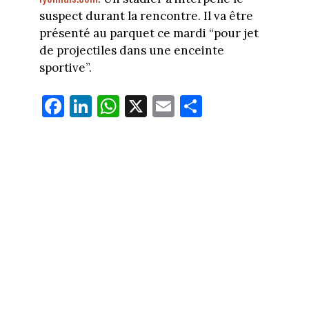
suspect durant la rencontre. Il va être
présenté au parquet ce mardi “pour jet
de projectiles dans une enceinte
sportive”.
Fa
Li
W
X
E
Pa
ce
nk
ha
m
rt
bo
ed
ts
ail
ag
ok
In
Ap
er
p