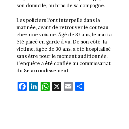
son domicile, au bras de sa compagne.
Les policiers l'ont interpellé dans la
matinée, avant de retrouver le couteau
chez une voisine. Âgé de 37 ans, le mari a
été placé en garde à vu. De son côté, la
victime, âgée de 30 ans, a été hospitalisé
sans être pour le moment auditionnée.
L’enquête a été confiée au commissariat
du 8e arrondissement.
Fa
Li
W
X
E
Pa
ce
nk
ha
m
rt
bo
ed
ts
ail
ag
ok
In
Ap
er
p