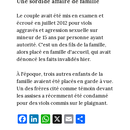
Une sordide affaire de famille
Le couple avait été mis en examen et
écroué en juillet 2012 pour viols
aggravés et agression sexuelle sur
mineur de 15 ans par personne ayant
autorité. C'est un des fils de la famille,
alors placé en famille d'accueil, qui avait
dénoncé les faits invalidés hier.
À l'époque, trois autres enfants de la
famille avaient été placés en garde à vue.
Un des frères cité comme témoin devant
les assises a récemment été condamné
pour des viols commis sur le plaignant.
Fa
Li
W
X
E
Pa
ce
nk
ha
m
rt