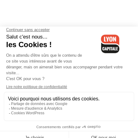
Contactez-nous
-
Mentions légales
-
CGV
-
Politique de
confidentialité
-
Gestion des cookies
-
Lyon Capitale TV
-
Archives
Lyon Capitale
Lyon Capitale - 51 avenue Maréchal Foch - CS 40091 - 69456 Lyon
Cedex 06