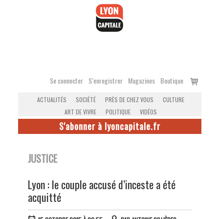
Accéder
au
contenu
Voir
Se connecter
S’enregistrer
Magazines
Boutique
le
ACTUALITÉS
SOCIÉTÉ
PRÈS DE CHEZ VOUS
CULTURE
panier
ART DE VIVRE
POLITIQUE
VIDÉOS
S'abonner à lyoncapitale.fr
JUSTICE
Lyon : le couple accusé d’inceste a été
acquitté